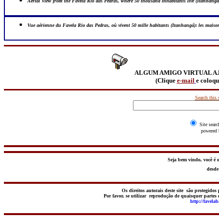
Aerial View from the Favela Rio das Pedras, where 50 thousand inhabitants live (Itanhang
Vue aérienne du Favela Rio das Pedras, où vivent 50 mille habitants (Itanhangá): les mai
ALGUM AMIGO VIRTUAL AJ
(Clique
e-mail
e coloqu
Search this 
Site sear
powered
Seja bem vindo, você é 
desde
Os direitos autorais deste site são protegidos 
Por favor, se utilizar reprodução de quaisquer partes
http://favelab