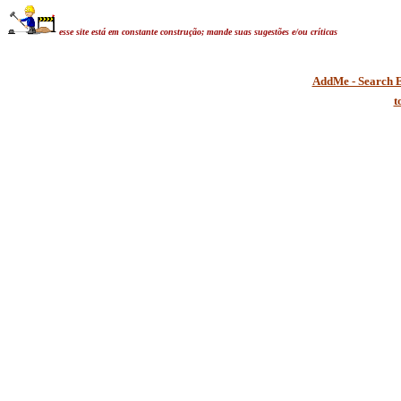
esse site está em constante construção; mande suas sugestões e/ou críticas
AddMe - Search E
t