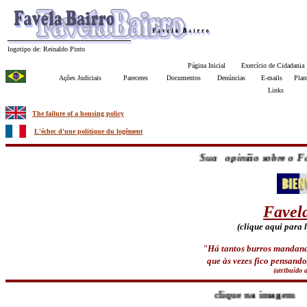
logotipo de: Reinaldo Pinto
Página Inicial
Exercício de Cidadania
Ações Judiciais
Pareceres
Documentos
Denúncias
E-mails
Plan
Links
The failure of a housing policy
L'échec d'une politique du logêment
Sua opinião sobre o Favela
Favel
(clique aqui para 
"Há tantos burros mandand
que às vezes fico pensando
(atribuído 
clique na imagem